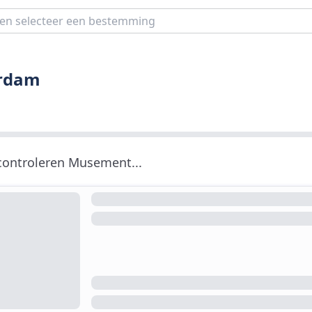
erdam
 controleren Musement...