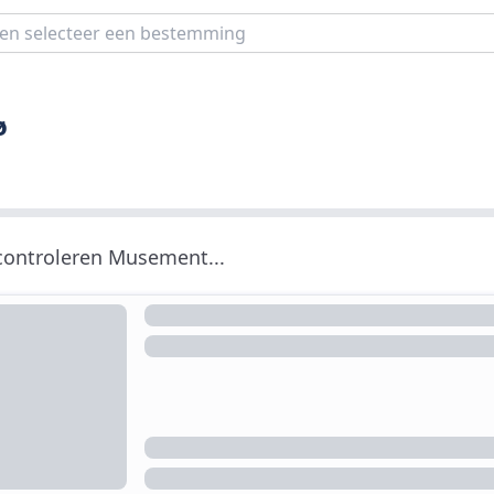
ø
 controleren Musement...