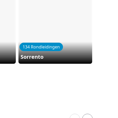
134 Rondleidingen
185 Rond
Sorrento
Florenc