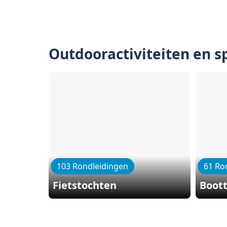
Outdooractiviteiten en s
103 Rondleidingen
61 Ro
Fietstochten
Boot