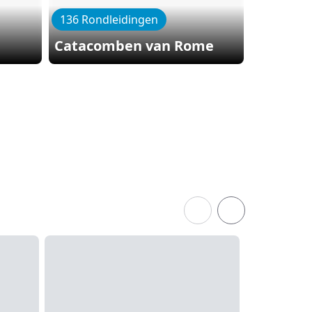
136 Rondleidingen
61 Rondl
Catacomben van Rome
Sint-Pi