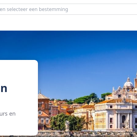
in
urs en