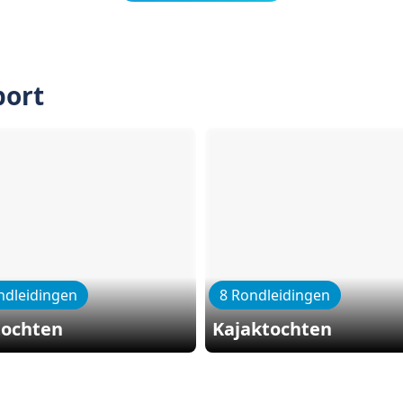
port
ndleidingen
8 Rondleidingen
tochten
Kajaktochten