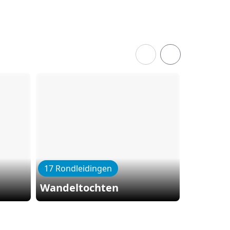
17 Rondleidingen
8 Rondle
Wandeltochten
Paardri