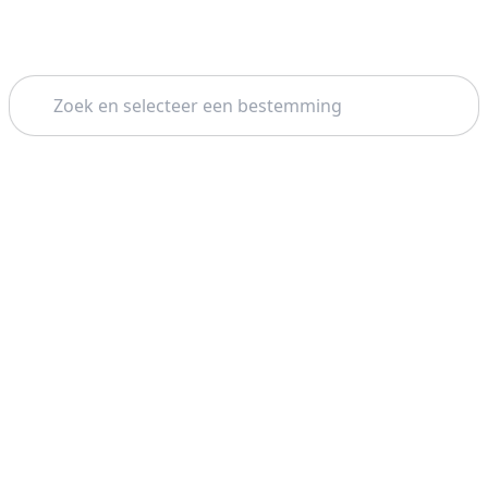
Zoeken
Startpagina
Rome
Napels
Thema: