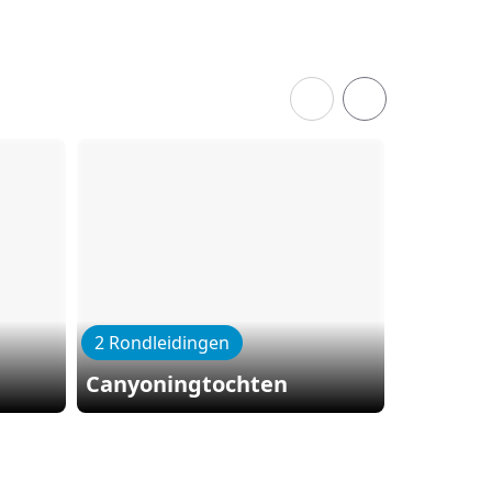
2 Rondleidingen
3 Rondle
Canyoningtochten
Jeeptou