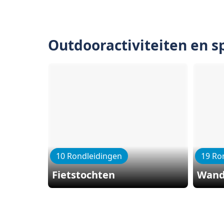
Outdooractiviteiten en s
10 Rondleidingen
19 Ro
Fietstochten
Wand