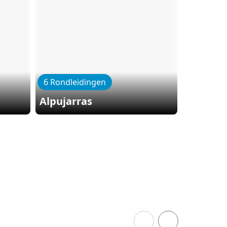
6 Rondleidingen
5 Rondle
Alpujarras
Malaga