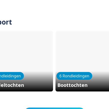
port
ndleidingen
6 Rondleidingen
eltochten
Boottochten