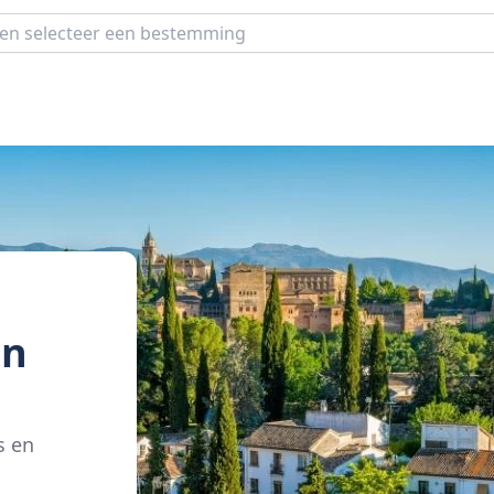
in
s en